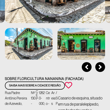
SOBRE FLORICULTURA NANANINA (FACHADA)
SAIBA MAIS SOBRE A CIDADE E REGIÃO
C
Rua Padre
Nº
1282
Ce
Ar
/
E
Casario de esquina, situado
Antônio Pereira
130
0-
ntr
eia
S
P:
de Azevedo,
-
000,
o -
s
P
em rua de paralelepípedo,