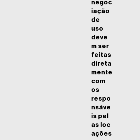
negoc
iação
de
uso
deve
m ser
feitas
direta
mente
com
os
respo
nsáve
is pel
as loc
ações