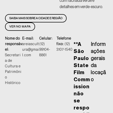
com fachada verde e
detalhes em verde-escuro.
SAIBA MAIS SOBRE A CIDADE E REGIÃO
VER NO MAPA
Nome do
E-mail:
Celular:
Telefone
**A
Inform
responsáv
areiascult
(12)
fixo:
(12)
el:
ura@gmai
99104-
3107-1540
São
ações
Secretari
l.com
8861
Paulo
gerais
a de
State
da
Cultura e
Patrimôni
Film
locaçã
o
Comm
o
Histórico
ission
não
se
respo