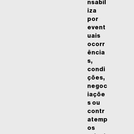
nsabil
iza
por
event
uais
ocorr
ência
s,
condi
ções,
negoc
iaçõe
s ou
contr
atemp
os