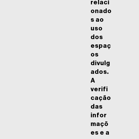
relaci
onado
s ao
uso
dos
espaç
os
divulg
ados.
A
verifi
cação
das
infor
maçõ
es e a