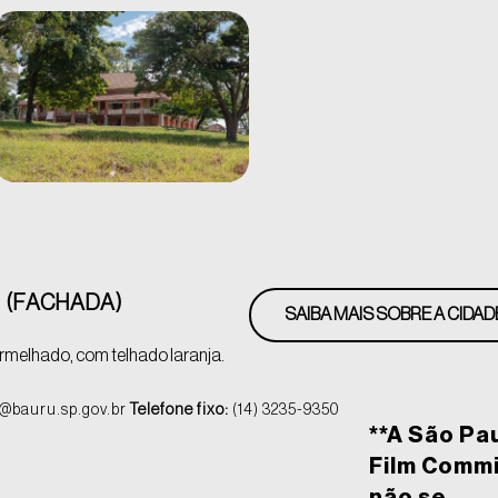
 (FACHADA)
SAIBA MAIS SOBRE A CIDAD
melhado, com telhado laranja.
@bauru.sp.gov.br
Telefone fixo:
(14) 3235-9350
**A São Pa
Film Comm