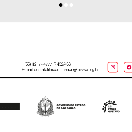
+ (55) 11 2117 - 4777 R 432/433
E-mail: contatofilmcommission@mis-sp.org.br