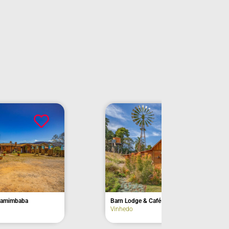
erra
Capela da Fazenda Engenho