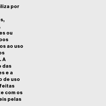
liza por
s,
,
es ou
pos
os ao uso
os
. A
o das
s e a
o de uso
feitas
te com os
eis pelas