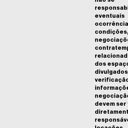
não se
responsabi
eventuais
ocorrência
condições
negociaçõ
contratem
relacionad
dos espaç
divulgados
verificaçã
informaçõe
negociaçã
devem ser 
diretamen
responsáv