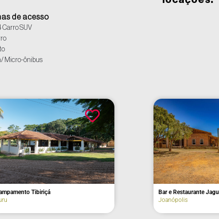
locações.
as de acesso
 Carro SUV
ro
to
/ Micro-ônibus
Barn Lodge & Café
Café Santa T
Vinhedo
Serra Negra