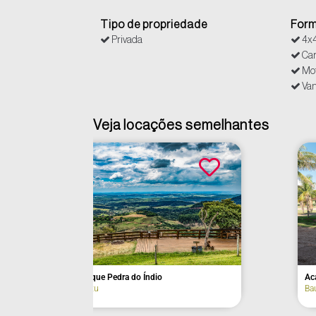
Tipo de propriedade
Form
Privada
4x4
Car
Mo
Van
Veja locações semelhantes
Bar e Restaurante Jaguamimbaba
Joanópolis