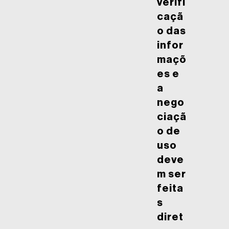
verifi
caçã
o das
infor
maçõ
es e
a
nego
ciaçã
o de
uso
deve
m ser
feita
s
diret