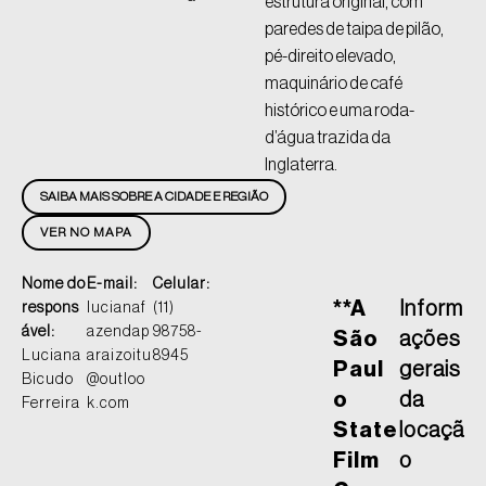
estrutura original, com
paredes de taipa de pilão,
pé-direito elevado,
maquinário de café
histórico e uma roda-
d’água trazida da
Inglaterra.
SAIBA MAIS SOBRE A CIDADE E REGIÃO
VER NO MAPA
Nome do
E-mail:
Celular:
**A
Inform
respons
lucianaf
(11)
ável:
azendap
98758-
São
ações
Luciana
araizoitu
8945
Paul
gerais
Bicudo
@outloo
o
da
Ferreira
k.com
State
locaçã
Film
o