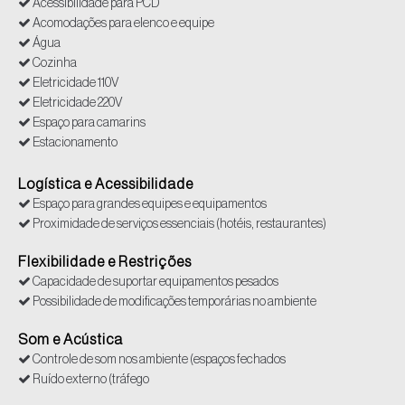
Acessibilidade para PCD
Acomodações para elenco e equipe
Água
Cozinha
Eletricidade 110V
Eletricidade 220V
Espaço para camarins
Estacionamento
Farmácias (até 10km)
Hospitais 24h (até 10km)
Logística e Acessibilidade
Iluminação Natural Favorável
Espaço para grandes equipes e equipamentos
Sanitários
Proximidade de serviços essenciais (hotéis, restaurantes)
Supermercados (até 10 km)
Flexibilidade e Restrições
Tomadas
Capacidade de suportar equipamentos pesados
Possibilidade de modificações temporárias no ambiente
Som e Acústica
Controle de som nos ambiente (espaços fechados
Ruído externo (tráfego