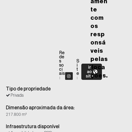
amen
te
com
os
resp
onsá
veis
Re
de
pelas
s
S
so
i
ir
loca
ci
t
ao
ais
e
ções.
site
:
:
Tipo de propriedade
Privada
Dimensão aproximada da área:
217.800 m²
Infraestrutura disponível