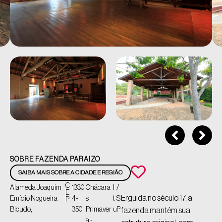
SOBRE FAZENDA PARAIZO
SAIBA MAIS SOBRE A CIDADE E REGIÃO
C
Alameda Joaquim
1330
Chácara
I
/
E
Erguida no século 17, a
Emídio Nogueira
4-
s
t
S
P:
Bicudo,
350,
Primaver
u
P
fazenda mantém sua
a -