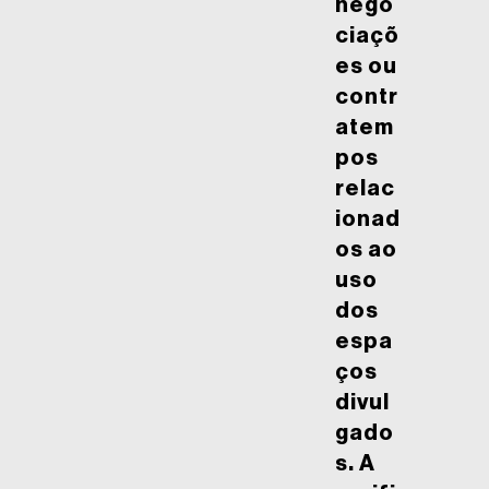
nego
ciaçõ
es ou
contr
atem
pos
relac
ionad
os ao
uso
dos
espa
ços
divul
gado
s. A