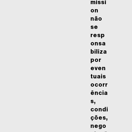
missi
on
não
se
resp
onsa
biliza
por
even
tuais
ocorr
ência
s,
condi
ções,
nego