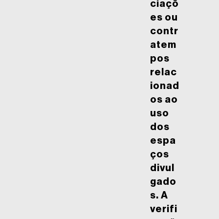
ciaçõ
es ou
contr
atem
pos
relac
ionad
os ao
uso
dos
espa
ços
divul
gado
s. A
verifi