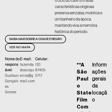
o ciclo do café. Em suas
características originais
preserva senzalas, moinhos e
um banheiro da época,
mantendo viva a memória
histórica do período.
SAIBA MAIS SOBRE A CIDADE E REGIÃO
VER NO MAPA
Nome do
E-mail:
Celular:
**A
Inform
respons
fazenda
(12)
ável:
doscoqu
97405-
São
ações
Gustavo
eiros@g
5717
Paul
gerais
Gonçalv
mail.com
o
da
es
Gomes
State
locaçã
Film
o
Com