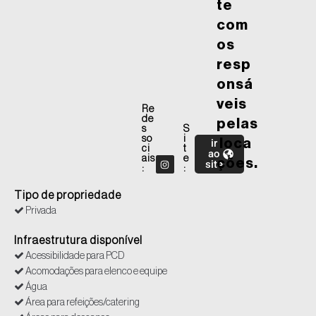
te
com
os
resp
onsá
veis
Re
de
pelas
s
S
so
i
ir
loca
ci
t
ao
ais
e
ções.
site
:
:
Tipo de propriedade
Privada
Infraestrutura disponível
Acessibilidade para PCD
Acomodações para elenco e equipe
Água
Área para refeições/catering