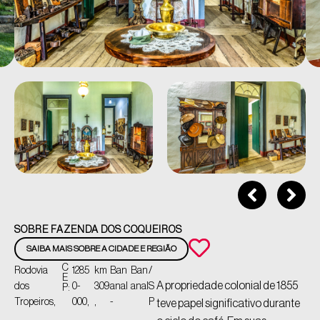
SOBRE FAZENDA DOS COQUEIROS
SAIBA MAIS SOBRE A CIDADE E REGIÃO
C
Rodovia
1285
km
Ban
Ban
/
E
A propriedade colonial de 1855
dos
0-
309
anal
anal
S
P:
Tropeiros,
000,
,
-
P
teve papel significativo durante