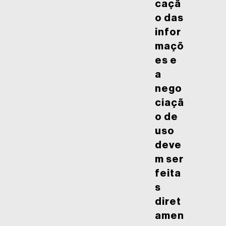
caçã
o das
infor
maçõ
es e
a
nego
ciaçã
o de
uso
deve
m ser
feita
s
diret
amen