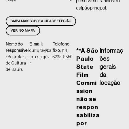
preserva seus trilhos e o
galpão principal.
SAIBA MAIS SOBRE A CIDADE E REGIÃO
VER NO MAPA
Nome do
E-mail:
Telefone
**A São
Informaç
responsável
cultura@ba
fixo:
(14)
:
Secretaria
uru.sp.gov.b
3235-9350
Paulo
ões
de Cultura
r
State
gerais
de Bauru
Film
da
Commi
locação
ssion
não se
respon
sabiliza
por