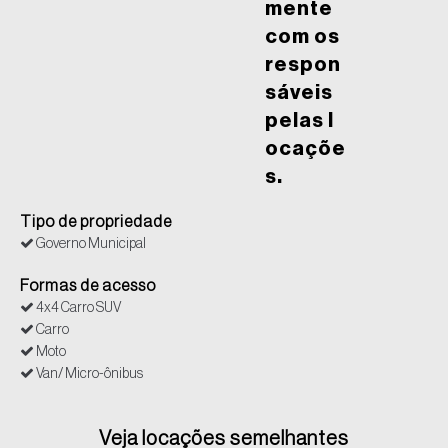
mente
com os
respon
sáveis
pelas l
ocaçõe
s.
Tipo de propriedade
Governo Municipal
Formas de acesso
4x4 Carro SUV
Carro
Moto
Van/ Micro-ônibus
Veja locações semelhantes