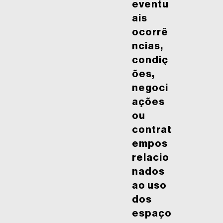
eventu
ais
ocorrê
ncias,
condiç
ões,
negoci
ações
ou
contrat
empos
relacio
nados
ao uso
dos
espaço