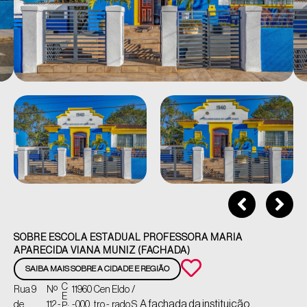
SOBRE ESCOLA ESTADUAL PROFESSORA MARIA
APARECIDA VIANA MUNIZ (FACHADA)
SAIBA MAIS SOBRE A CIDADE E REGIÃO
C
Rua 9
Nº
11960
Cen
Eldo
/
E
A fachada da instituição
de
112 -
-000,
tro -
rado
S
P: