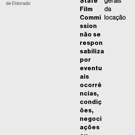
State
gerais
de Eldorado
Film
da
Commi
locação
ssion
não se
respon
sabiliza
por
eventu
ais
ocorrê
ncias,
condiç
ões,
negoci
ações