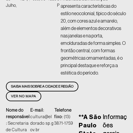
Julho,
P
apresenta características do
estilo neocolonial, típico do século
20, com cores azul e amarelo,
além de elementos decorativos
nas janelas e na porta,
emolduradas de forma simples. O
frontão central, com formas
geométricas ornamentadas, é o
principal destaque e reforça a
estética do período.
SAIBA MAIS SOBRE A CIDADE E REGIÃO
VER NO MAPA
Nome do
E-mail:
Telefone
**A São
Informaç
responsável
cultura@el
fixo:
(13)
:
Secretaria
dorado.sp.g
3871-1759
Paulo
ões
de Cultura
ov.br