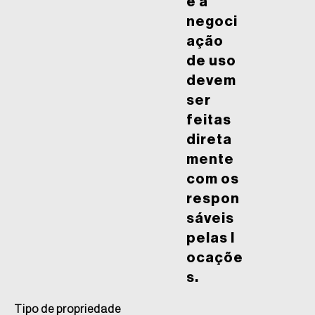
e a
negoci
ação
de uso
devem
ser
feitas
direta
mente
com os
respon
sáveis
pelas l
ocaçõe
s.
Tipo de propriedade