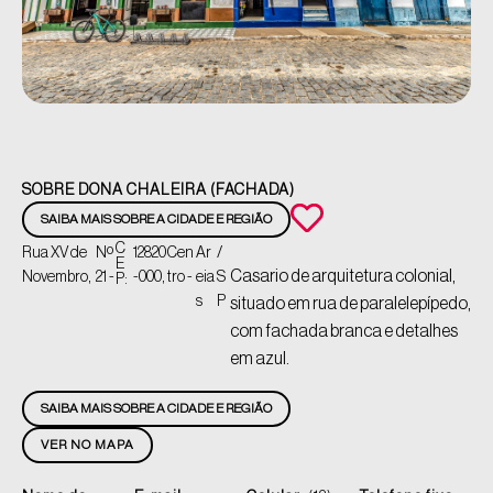
SOBRE DONA CHALEIRA (FACHADA)
SAIBA MAIS SOBRE A CIDADE E REGIÃO
C
Rua XV de
Nº
12820
Cen
Ar
/
E
Casario de arquitetura colonial,
Novembro,
21 -
-000,
tro -
eia
S
P:
s
P
situado em rua de paralelepípedo,
com fachada branca e detalhes
em azul.
SAIBA MAIS SOBRE A CIDADE E REGIÃO
VER NO MAPA