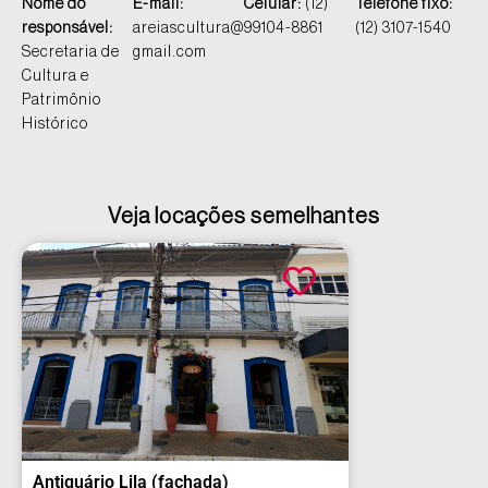
Nome do
E-mail:
Celular:
(12)
Telefone fixo:
responsável:
areiascultura@
99104-8861
(12) 3107-1540
Secretaria de
gmail.com
Cultura e
Patrimônio
Histórico
Veja locações semelhantes
Antiquário Lila (fachada)