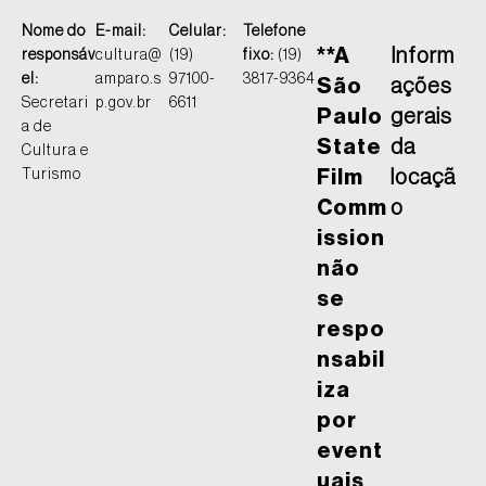
Nome do
E-mail:
Celular:
Telefone
**A
Inform
responsáv
cultura@
(19)
fixo:
(19)
el:
amparo.s
97100-
3817-9364
São
ações
Secretari
p.gov.br
6611
Paulo
gerais
a de
State
da
Cultura e
Turismo
Film
locaçã
Comm
o
ission
não
se
respo
nsabil
iza
por
event
uais