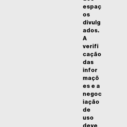
espaç
os
divulg
ados.
A
verifi
cação
das
infor
maçõ
es e a
negoc
iação
de
uso
deve