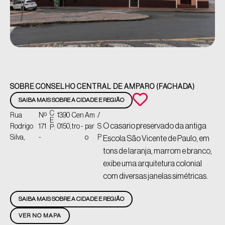
SOBRE CONSELHO CENTRAL DE AMPARO (FACHADA)
SAIBA MAIS SOBRE A CIDADE E REGIÃO
C
Rua
Nº
1390
Cen
Am
/
E
O casario preservado da antiga
Rodrigo
171
0150,
tro -
par
S
P:
Silva,
-
o
P
Escola São Vicente de Paulo, em
tons de laranja, marrom e branco,
exibe uma arquitetura colonial
com diversas janelas simétricas.
SAIBA MAIS SOBRE A CIDADE E REGIÃO
VER NO MAPA