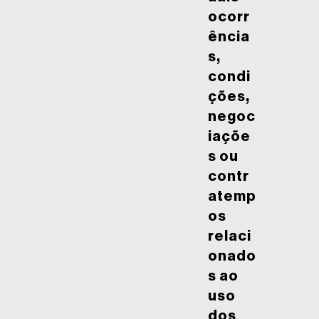
ocorr
ência
s,
condi
ções,
negoc
iaçõe
s ou
contr
atemp
os
relaci
onado
s ao
uso
dos