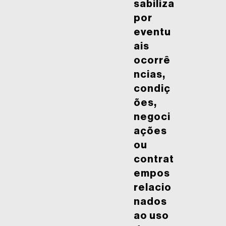
sabiliza
por
eventu
ais
ocorrê
ncias,
condiç
ões,
negoci
ações
ou
contrat
empos
relacio
nados
ao uso