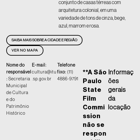
conjunto de casas térreas com
arquitetura colonial, em uma
variedade de tons de cinza, bege,
azul, marrom e rosa.
SAIBA MAIS SOBRE A CIDADE E REGIÃO
VER NO MAPA
Nome do
E-mail:
Telefone
**A São
Informaç
responsável
cultura@itu
fixo:
(11)
:
Secretaria
.sp.gov.br
4886-9791
Paulo
ões
Municipal
State
gerais
de Cultura
Film
da
e do
Patrimônio
Commi
locação
Histórico
ssion
não se
respon