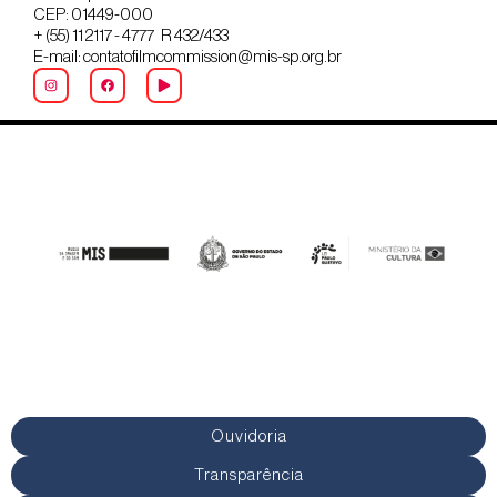
CEP: 01449-000
+ (55) 11 2117 - 4777 R 432/433
E-mail: contatofilmcommission@mis-sp.org.br
Ouvidoria
Transparência