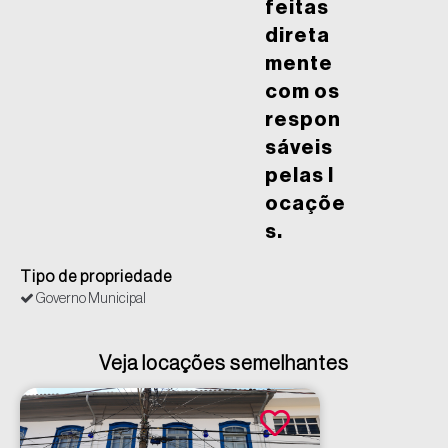
feitas
direta
mente
com os
respon
sáveis
pelas l
ocaçõe
s.
Tipo de propriedade
Governo Municipal
Veja locações semelhantes