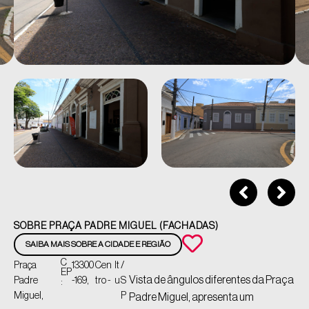
SOBRE PRAÇA PADRE MIGUEL (FACHADAS)
SAIBA MAIS SOBRE A CIDADE E REGIÃO
C
Praça
13300
Cen
It
/
EP
Vista de ângulos diferentes da Praça
Padre
-169,
tro -
u
S
:
Miguel,
P
Padre Miguel, apresenta um