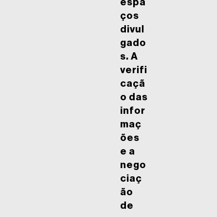
espa
ços
divul
gado
s. A
verifi
caçã
o das
infor
maç
ões
e a
nego
ciaç
ão
de