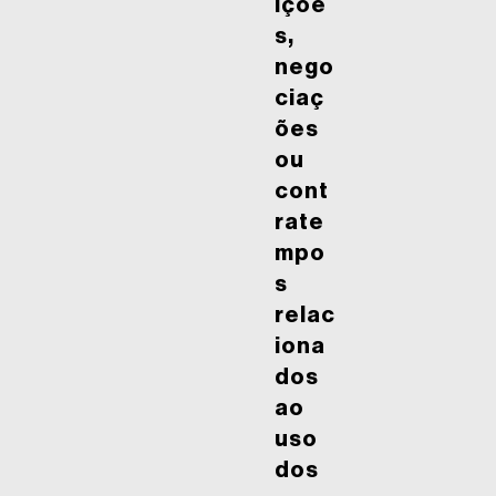
içõe
s,
nego
ciaç
ões
ou
cont
rate
mpo
s
relac
iona
dos
ao
uso
dos