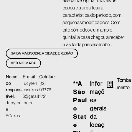
assoalho original, móveis de
época e a arquitetura
característica do período, com
pequenas modificações. Com
oito cômodos e um amplo
quintal, a casa chegou a receber
a visita da princesa Isabel.
SAIBA MAIS SOBRE A CIDADE E REGIÃO
VER NO MAPA
Nome
E-mail:
Celular:
Tomba
**A
Infor
do
jucylen
(12)
Mento
respons
esoares
99776-
São
maçõ
ável:
6@gmail
1721
Paul
es
Jucylen
.com
o
gerais
e
SOares
Stat
da
e
locaç