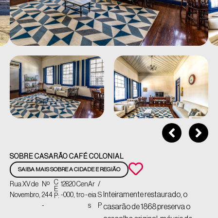
SOBRE CASARÃO CAFÉ COLONIAL
SAIBA MAIS SOBRE A CIDADE E REGIÃO
C
Rua XV de
Nº
12820
Cen
Ar
/
E
Inteiramente restaurado, o
Novembro,
244
-000,
tro -
eia
S
P:
-
s
P
casarão de 1868 preserva o