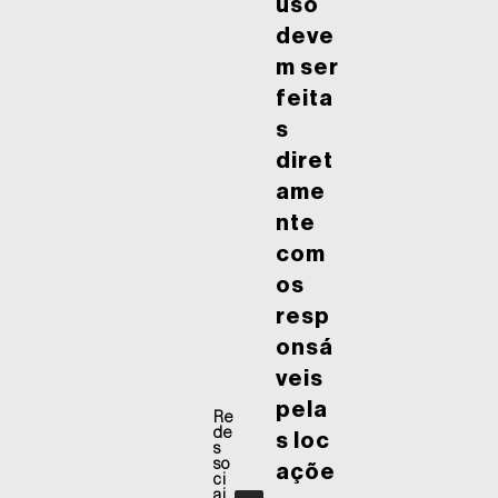
uso
deve
m ser
feita
s
diret
ame
nte
com
os
resp
onsá
veis
pela
Re
de
s loc
s
so
açõe
ci
ai