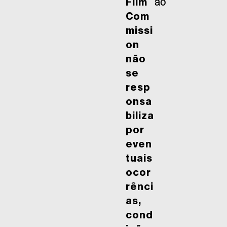
Film
ão
Com
missi
on
não
se
resp
onsa
biliza
por
even
tuais
ocor
rênci
as,
cond