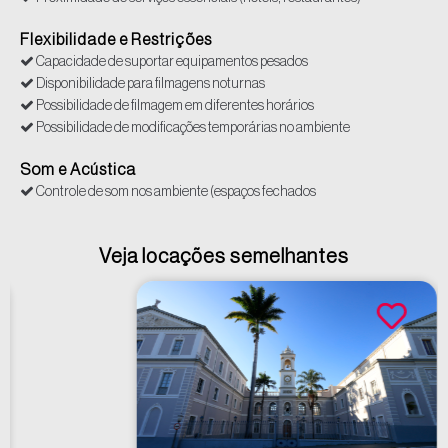
Internet/Conectividade
Flexibilidade e Restrições
Polícia (até 10km)
Supermercados (até 10 km)
Capacidade de suportar equipamentos pesados
Tomadas
Disponibilidade para filmagens noturnas
Possibilidade de filmagem em diferentes horários
Possibilidade de modificações temporárias no ambiente
Som e Acústica
Controle de som nos ambiente (espaços fechados
Veja locações semelhantes