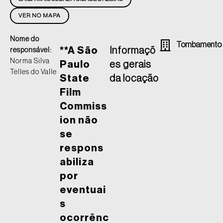
VER NO MAPA
Nome do
Tombamento
**A São
Informaçõ
responsável:
Norma Silva
Paulo
es gerais
Telles do Valle
State
da locação
Film
Commiss
ion não
se
respons
abiliza
por
eventuai
s
ocorrênc