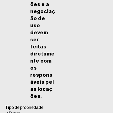
ões e a
negociaç
ão de
uso
devem
ser
feitas
diretame
nte com
os
respons
áveis pel
as locaç
ões.
Tipo de propriedade