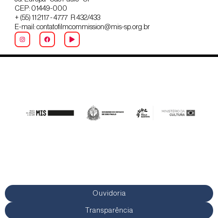
CEP: 01449-000
+ (55) 11 2117 - 4777 R 432/433
E-mail: contatofilmcommission@mis-sp.org.br
Ouvidoria
Transparência