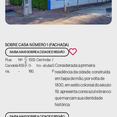
SOBRE CASA NÚMERO 1 (FACHADA)
SAIBA MAIS SOBRE A CIDADE E REGIÃO
C
Rua
Nº
1333
Cen
Indai
/
E
Considerada a primeira
Candelá
459
0-
tro -
atuba
S
P:
ria,
-
180,
P
residência da cidade, construída
em taipa de mão, por volta de
1830, em estilo colonial do século
19, apresenta cores azul e branco
que marcam sua identidade
histórica.
SAIBA MAIS SOBRE A CIDADE E REGIÃO